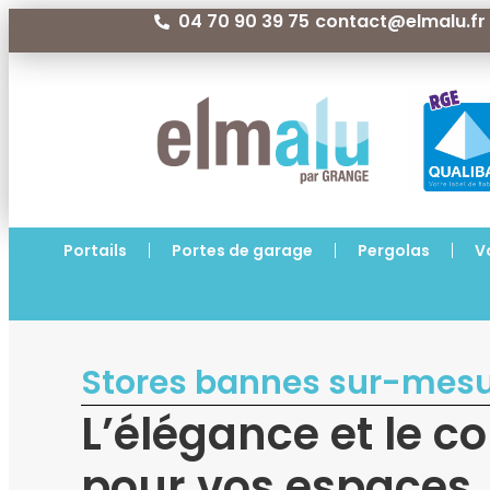
04 70 90 39 75
contact@elmalu.fr
Portails
Portes de garage
Pergolas
V
Stores bannes sur-mes
L’élégance et le co
pour vos espaces