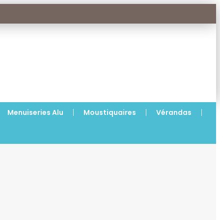
Menuiseries Alu
Moustiquaires
Vérandas