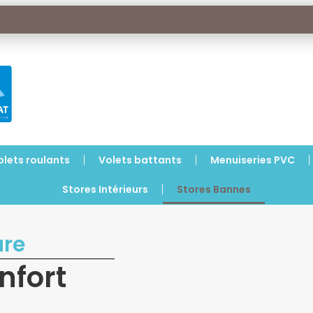
olets roulants
Volets battants
Menuiseries PVC
Stores Intérieurs
Stores Bannes
ure
nfort