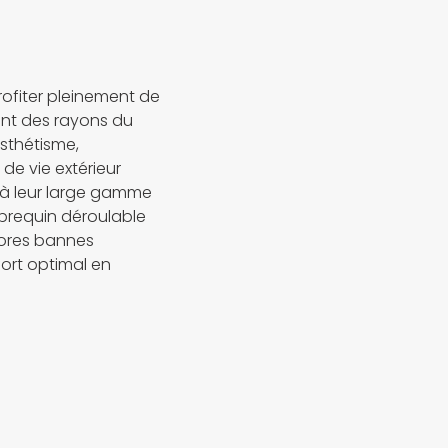
rofiter pleinement de
ant des rayons du
esthétisme,
 de vie extérieur
 à leur large gamme
mbrequin déroulable
stores bannes
ort optimal en